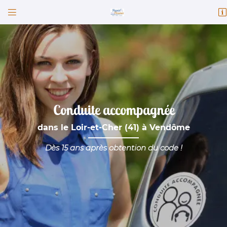


82 Faubourg Chatrain
41100 Vendôme
02 54 77 30 23
Conduite accompagnée
dans le Loir-et-Cher (41)
à Vendôme
Dès 15 ans après obtention du code !
Adresse email de réception

Code Captcha

Rafraîchir le captcha
