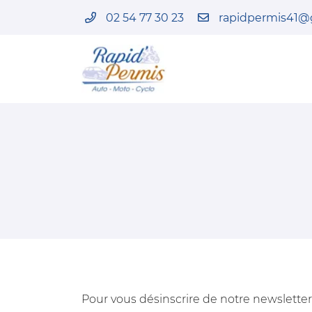
02 54 77 30 23
82 Faubourg Chatrain
41100 Vendôme
02 54 77 30 23
Adresse email de réception

Pour vous désinscrire de notre newsletter