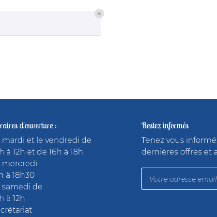
ommerciales
tout moment
aires d'ouverture :
Restez informés
 mardi et le vendredi de
Tenez vous informé
h à 12h et de 16h à 18h
dernières offres et 
 mercredi
h à 18h30
 samedi de
h à 12h
crétariat