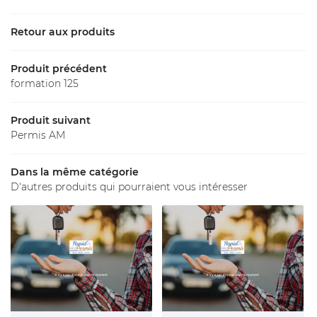
Une question
Retour aux produits
Accueil
02 54 77 30 
Produit précédent
ations - Permis
formation 125
Tarifs
Produit suivant
Permis AM
Label
Galerie
Dans la même catégorie
Restez inform
D'autres produits qui pourraient vous intéresser
Avis
Inscription News
Actualités
Contact
Rejoignez-nous 