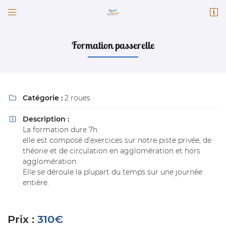


82 Faubourg Chatrain
41100 Vendôme
02 54 77 30 23
Formation passerelle
Catégorie :
2 roues

Description :

La formation dure 7h.
elle est composé d'exercices sur notre piste privée, de
théorie et de circulation en agglomération et hors
Adresse email de réception

agglomération.
Elle se déroule la plupart du temps sur une journée
entière.
Code Captcha

Rafraîchir le captcha

Prix :
310€
En cochant cette case, vous consentez à recevoir nos propositions