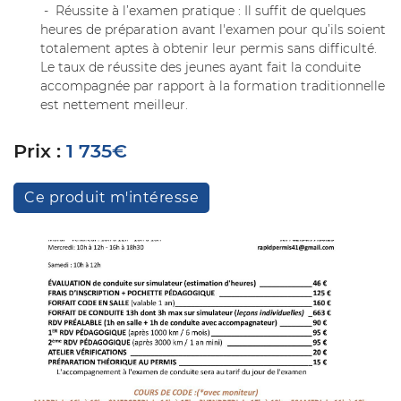
- Réussite à l’examen pratique : Il suffit de quelques
heures de préparation avant l'examen pour qu’ils soient
totalement aptes à obtenir leur permis sans difficulté.
Le taux de réussite des jeunes ayant fait la conduite
accompagnée par rapport à la formation traditionnelle
est nettement meilleur.
Prix :
1 735€
Ce produit m'intéresse
Une question
Accueil
02 54 77 30 
ations - Permis