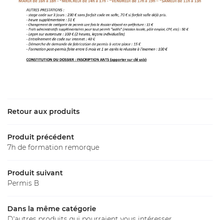
Tarifs
Label
Galerie
Restez inform
Avis
Inscription News
Actualités
Contact
Retour aux produits
Rejoignez-nous 
Produit précédent
7h de formation remorque
Produit suivant
Permis B
Dans la même catégorie
D'autres produits qui pourraient vous intéresser