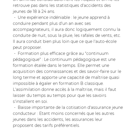
commerciales à l'adresse email indiqué ci-dessus. Vous pouvez vous désinscrire
retrouve pas dans les statistiques d'accidents des
à tout moment en utilisant
le formulaire de désinscription
.
jeunes de 18 à 24 ans.
- Une expérience indéniable : le jeune apprend à
Inscription
conduire pendant plus d'un an avec ses
accompagnateurs, il aura donc logiquement connu la
conduite de nuit, sous la pluie, les rafales de vents, etc.
Il aura conduit bien plus loin que ce que l'auto-école
peut proposer.
- Formation plus efficace grâce au "continuum
pédagogique" : Le continuum pédagogique est une
formation étalée dans le temps. Elle permet une
acquisition des connaissances et des savoir-faire sur le
long terme et apporte une capacité de maîtrise quasi
impossible à égaler en formation B classique.
L'assimilation donne accès à la maîtrise, mais il faut
laisser du temps au temps pour que les savoirs
s'installent en soi.
- Baisse importante de la cotisation d'assurance jeune
conducteur : Etant moins concernés que les autres
jeunes dans les accidents, les assurances leur
proposent des tarifs préférentiels.