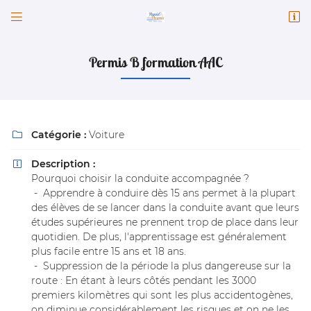


82 Faubourg Chatrain
41100 Vendôme
02 54 77 30 23
Permis B formation AAC
Catégorie :
Voiture

Description :

Pourquoi choisir la conduite accompagnée ?
- Apprendre à conduire dès 15 ans permet à la plupart
des élèves de se lancer dans la conduite avant que leurs
Adresse email de réception

études supérieures ne prennent trop de place dans leur
quotidien. De plus, l'apprentissage est généralement
plus facile entre 15 ans et 18 ans.
Code Captcha

- Suppression de la période la plus dangereuse sur la
route : En étant à leurs côtés pendant les 3000
Rafraîchir le captcha

premiers kilomètres qui sont les plus accidentogènes,
on diminue considérablement les risques et on ne les
En cochant cette case, vous consentez à recevoir nos propositions