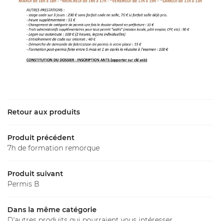
Tarifs
Label
Galerie
Restez inform
Avis
Inscription News
Actualités
Contact
Retour aux produits
Rejoignez-nous 
Produit précédent
7h de formation remorque
Produit suivant
Permis B
Dans la même catégorie
D'autres produits qui pourraient vous intéresser