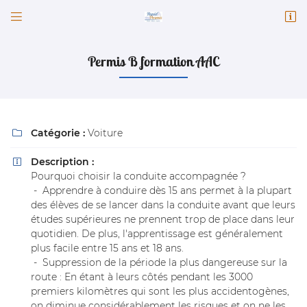


82 Faubourg Chatrain
41100 Vendôme
02 54 77 30 23
Permis B formation AAC
Catégorie :
Voiture

Description :

Pourquoi choisir la conduite accompagnée ?
- Apprendre à conduire dès 15 ans permet à la plupart
des élèves de se lancer dans la conduite avant que leurs
Adresse email de réception

études supérieures ne prennent trop de place dans leur
quotidien. De plus, l'apprentissage est généralement
plus facile entre 15 ans et 18 ans.
Code Captcha

- Suppression de la période la plus dangereuse sur la
route : En étant à leurs côtés pendant les 3000
Rafraîchir le captcha

premiers kilomètres qui sont les plus accidentogènes,
on diminue considérablement les risques et on ne les
En cochant cette case, vous consentez à recevoir nos propositions