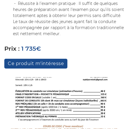
- Réussite à l’examen pratique : Il suffit de quelques
heures de préparation avant l'examen pour qu’ils soient
totalement aptes à obtenir leur permis sans difficulté.
Le taux de réussite des jeunes ayant fait la conduite
accompagnée par rapport à la formation traditionnelle
est nettement meilleur.
Prix :
1 735€
Ce produit m'intéresse
Une question
Accueil
02 54 77 30 
ations - Permis