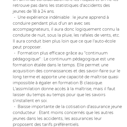
commerciales à l'adresse email indiqué ci-dessus. Vous pouvez vous désinscrire
retrouve pas dans les statistiques d'accidents des
à tout moment en utilisant
le formulaire de désinscription
.
jeunes de 18 à 24 ans.
- Une expérience indéniable : le jeune apprend à
Inscription
conduire pendant plus d'un an avec ses
accompagnateurs, il aura donc logiquement connu la
conduite de nuit, sous la pluie, les rafales de vents, etc.
Il aura conduit bien plus loin que ce que l'auto-école
peut proposer.
- Formation plus efficace grâce au "continuum
pédagogique" : Le continuum pédagogique est une
formation étalée dans le temps. Elle permet une
acquisition des connaissances et des savoir-faire sur le
long terme et apporte une capacité de maîtrise quasi
impossible à égaler en formation B classique.
L'assimilation donne accès à la maîtrise, mais il faut
laisser du temps au temps pour que les savoirs
s'installent en soi.
- Baisse importante de la cotisation d'assurance jeune
conducteur : Etant moins concernés que les autres
jeunes dans les accidents, les assurances leur
proposent des tarifs préférentiels.